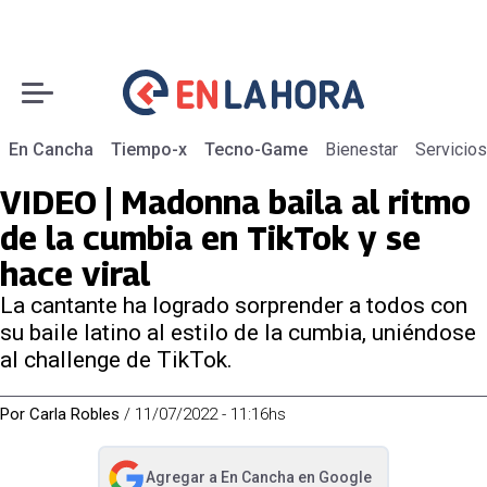
En Cancha
Tiempo-x
Tecno-Game
Bienestar
Servicios
VIDEO | Madonna baila al ritmo
de la cumbia en TikTok y se
hace viral
La cantante ha logrado sorprender a todos con
su baile latino al estilo de la cumbia, uniéndose
al challenge de TikTok.
Por
Carla Robles
/
11/07/2022 - 11:16hs
Agregar a
En Cancha
en Google
abre en nueva pestaña