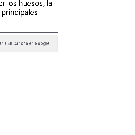
r los huesos, la
s principales
ar a
En Cancha
en Google
va pestaña