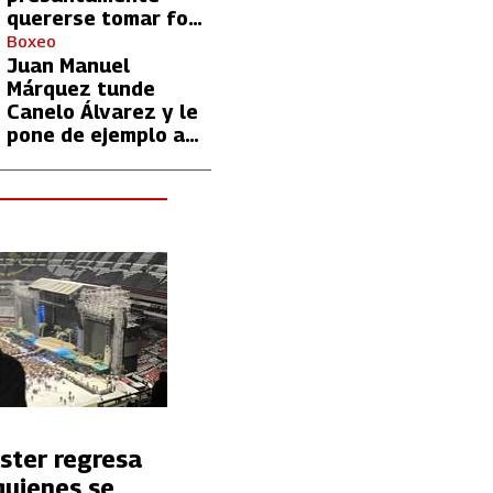
quererse tomar foto
con Lionel Messi
Boxeo
Juan Manuel
Márquez tunde
Canelo Álvarez y le
pone de ejemplo a
David Benavidez
ster regresa
quienes se