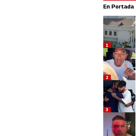
En Portada
1
2
3