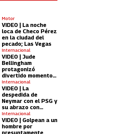
Motor
VIDEO | La noche
loca de Checo Pérez
en la ciudad del
pecado; Las Vegas
Internacional
VIDEO | Jude
Bellingham
protagonizó
divertido momento
con aficionada del
Internacional
Real Madrid
VIDEO | La
despedida de
Neymar con el PSG y
su abrazo con
Kylian Mbappé
Internacional
VIDEO | Golpean a un
hombre por
presuntamente