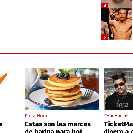
4
5
En la Hora
Tendencias
s
Estas son las marcas
TicketMa
de harina para hot
dinero a 