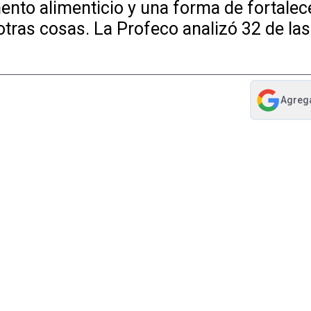
nto alimenticio y una forma de fortalece
re otras cosas. La Profeco analizó 32 de la
Agreg
abre en nue