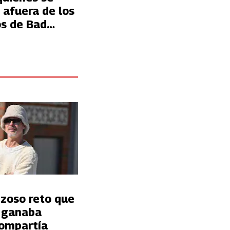
 afuera de los
os de Bad
 CDMX,
Profeco
nzoso reto que
t ganaba
ompartía