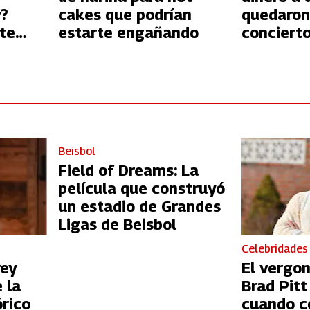
?
cakes que podrían
quedaron
rte
estarte engañando
conciert
os
Bunny en
informa 
Beisbol
Field of Dreams: La
película que construyó
un estadio de Grandes
Ligas de Beisbol
Celebridades
rey
El vergo
 la
Brad Pit
órico
cuando c