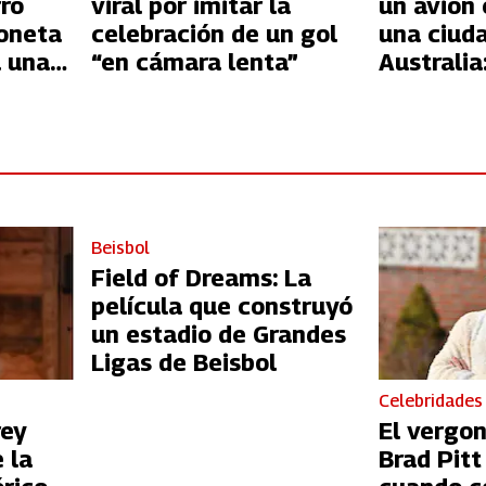
rro
viral por imitar la
un avión
oneta
celebración de un gol
una ciud
a una
“en cámara lenta”
Australia
que jugó
Beisbol
Field of Dreams: La
película que construyó
un estadio de Grandes
Ligas de Beisbol
Celebridades
rey
El vergo
 la
Brad Pit