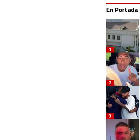
En Portada
1
2
3