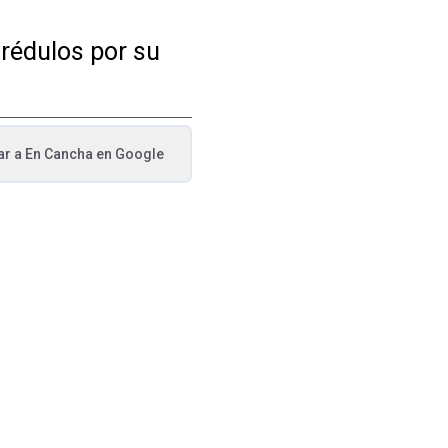
crédulos por su
ar a
En Cancha
en Google
va pestaña