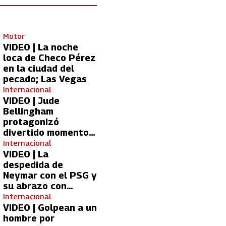
Motor
VIDEO | La noche
loca de Checo Pérez
en la ciudad del
pecado; Las Vegas
Internacional
VIDEO | Jude
Bellingham
protagonizó
divertido momento
con aficionada del
Internacional
Real Madrid
VIDEO | La
despedida de
Neymar con el PSG y
su abrazo con
Kylian Mbappé
Internacional
VIDEO | Golpean a un
hombre por