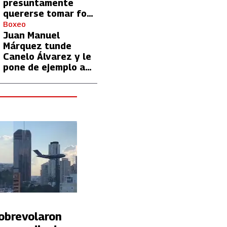
presuntamente
quererse tomar foto
con Lionel Messi
Boxeo
Juan Manuel
Márquez tunde
Canelo Álvarez y le
pone de ejemplo a
David Benavidez
Sobrevolaron