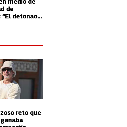
 en medio de
ad de
: “El detonao
 mucho GTA”
nzoso reto que
t ganaba