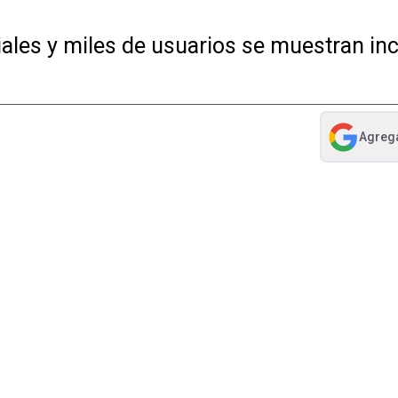
iales y miles de usuarios se muestran in
Agreg
abre en nue