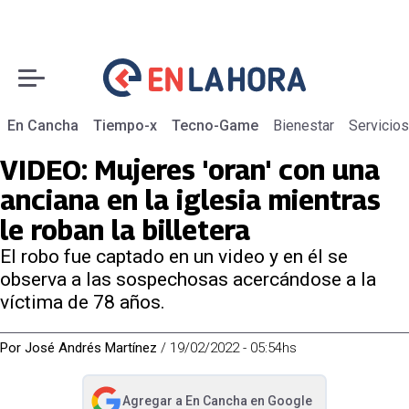
En Cancha
Tiempo-x
Tecno-Game
Bienestar
Servicios
VIDEO: Mujeres 'oran' con una
anciana en la iglesia mientras
le roban la billetera
El robo fue captado en un video y en él se
observa a las sospechosas acercándose a la
víctima de 78 años.
Por
José Andrés Martínez
/
19/02/2022 - 05:54hs
Agregar a
En Cancha
en Google
abre en nueva pestaña