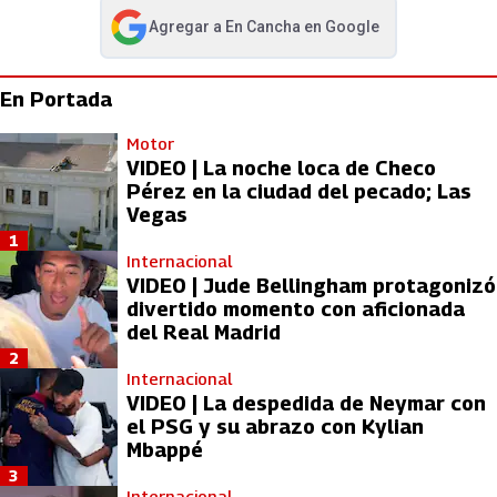
Agregar a
En Cancha
en Google
abre en nueva pestaña
En Portada
Motor
VIDEO | La noche loca de Checo
Pérez en la ciudad del pecado; Las
Vegas
1
Internacional
VIDEO | Jude Bellingham protagonizó
divertido momento con aficionada
del Real Madrid
2
Internacional
VIDEO | La despedida de Neymar con
el PSG y su abrazo con Kylian
Mbappé
3
Internacional