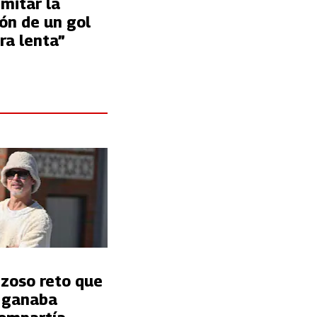
imitar la
ón de un gol
ra lenta”
nzoso reto que
t ganaba