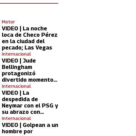
Motor
VIDEO | La noche
loca de Checo Pérez
en la ciudad del
pecado; Las Vegas
Internacional
VIDEO | Jude
Bellingham
protagonizó
divertido momento
con aficionada del
Internacional
Real Madrid
VIDEO | La
despedida de
Neymar con el PSG y
su abrazo con
Kylian Mbappé
Internacional
VIDEO | Golpean a un
hombre por