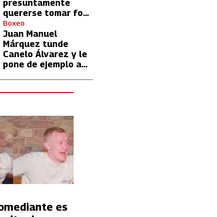
presuntamente
quererse tomar foto
con Lionel Messi
Boxeo
Juan Manuel
Márquez tunde
Canelo Álvarez y le
pone de ejemplo a
David Benavidez
Comediante es