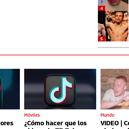
4
5
Móviles
Mundo
jores
¿Cómo hacer que los
VIDEO | 