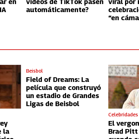
ar en
videos de TikTok pasen
viral por 
IA
automáticamente?
celebraci
“en cáma
Beisbol
Field of Dreams: La
película que construyó
un estadio de Grandes
Ligas de Beisbol
Celebridades
rey
El vergo
 la
Brad Pit