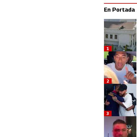
En Portada
1
2
3