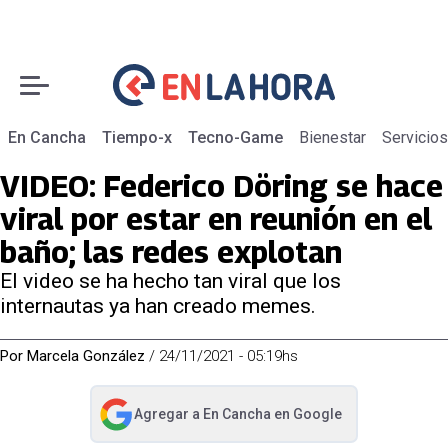
En Cancha
Tiempo-x
Tecno-Game
Bienestar
Servicios
VIDEO: Federico Döring se hace
viral por estar en reunión en el
baño; las redes explotan
El video se ha hecho tan viral que los
internautas ya han creado memes.
Por
Marcela González
/
24/11/2021 - 05:19hs
Agregar a
En Cancha
en Google
abre en nueva pestaña