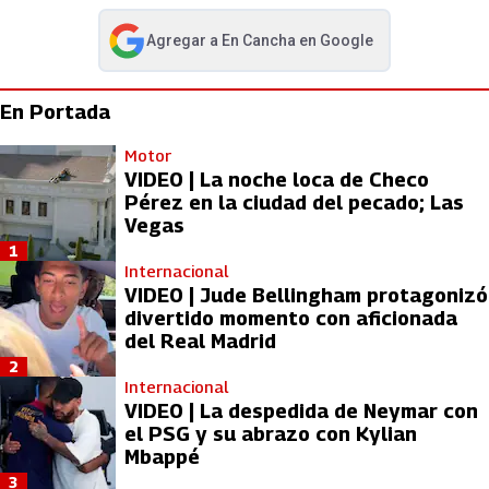
Agregar a
En Cancha
en Google
abre en nueva pestaña
En Portada
Motor
VIDEO | La noche loca de Checo
Pérez en la ciudad del pecado; Las
Vegas
1
Internacional
VIDEO | Jude Bellingham protagonizó
divertido momento con aficionada
del Real Madrid
2
Internacional
VIDEO | La despedida de Neymar con
el PSG y su abrazo con Kylian
Mbappé
3