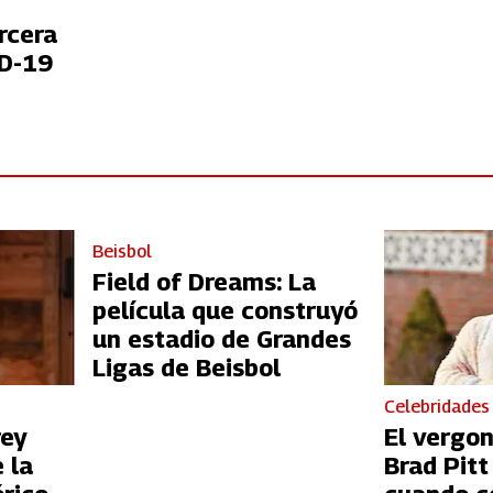
rcera
ID-19
Beisbol
Field of Dreams: La
película que construyó
un estadio de Grandes
Ligas de Beisbol
Celebridades
rey
El vergo
 la
Brad Pit