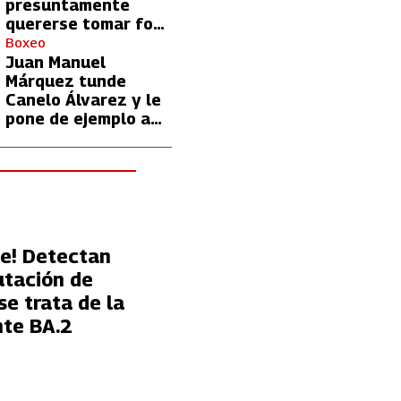
presuntamente
quererse tomar foto
con Lionel Messi
Boxeo
Juan Manuel
Márquez tunde
Canelo Álvarez y le
pone de ejemplo a
David Benavidez
le! Detectan
tación de
se trata de la
nte BA.2