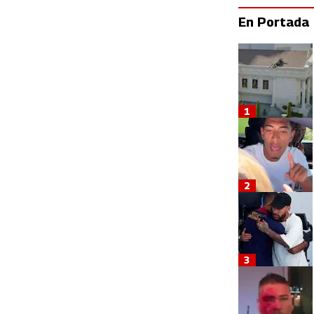
En Portada
1
2
3