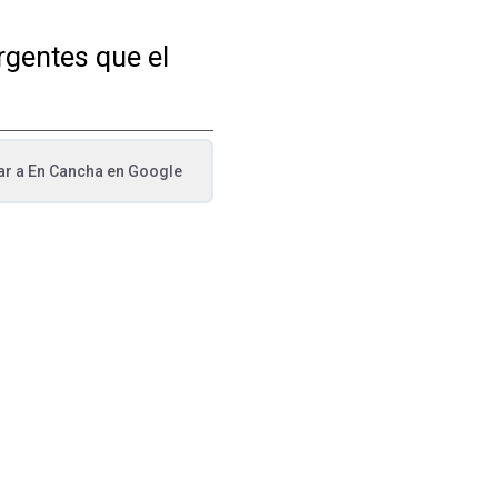
rgentes que el
ar a
En Cancha
en Google
va pestaña