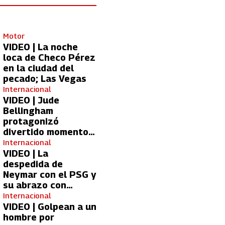
Motor
VIDEO | La noche
loca de Checo Pérez
en la ciudad del
pecado; Las Vegas
Internacional
VIDEO | Jude
Bellingham
protagonizó
divertido momento
con aficionada del
Internacional
Real Madrid
VIDEO | La
despedida de
Neymar con el PSG y
su abrazo con
Kylian Mbappé
Internacional
VIDEO | Golpean a un
hombre por