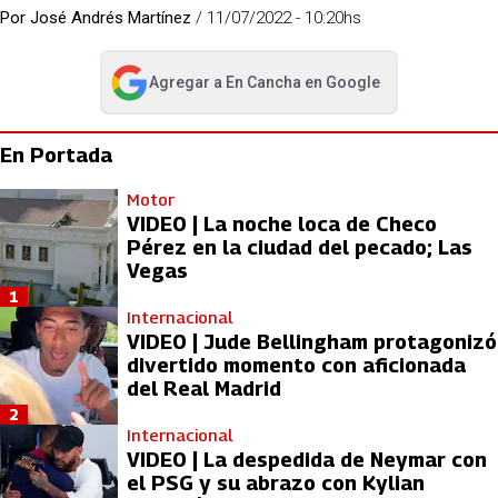
Por
José Andrés Martínez
/
11/07/2022 - 10:20hs
Agregar a
En Cancha
en Google
abre en nueva pestaña
En Portada
Motor
VIDEO | La noche loca de Checo
Pérez en la ciudad del pecado; Las
Vegas
1
Internacional
VIDEO | Jude Bellingham protagonizó
divertido momento con aficionada
del Real Madrid
2
Internacional
VIDEO | La despedida de Neymar con
el PSG y su abrazo con Kylian