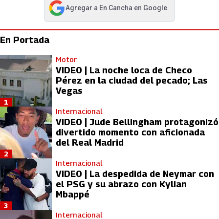
Agregar a
En Cancha
en Google
abre en nueva pestaña
En Portada
Motor
VIDEO | La noche loca de Checo
Pérez en la ciudad del pecado; Las
Vegas
1
Internacional
VIDEO | Jude Bellingham protagonizó
divertido momento con aficionada
del Real Madrid
2
Internacional
VIDEO | La despedida de Neymar con
el PSG y su abrazo con Kylian
Mbappé
3
Internacional