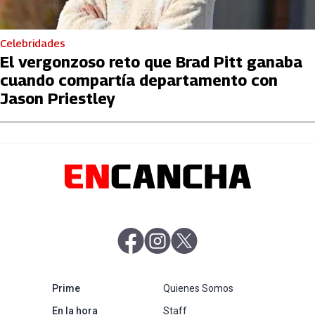
Celebridades
El vergonzoso reto que Brad Pitt ganaba
cuando compartía departamento con
Jason Priestley
abre en nueva pestaña
abre en nueva pestaña
abre en nueva pestaña
abre en nueva pestaña
Prime
Quienes Somos
abre en nueva pestaña
En la hora
Staff