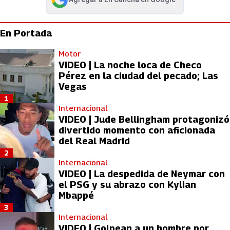
abre en nueva pestaña
En Portada
Motor
VIDEO | La noche loca de Checo
Pérez en la ciudad del pecado; Las
Vegas
1
Internacional
VIDEO | Jude Bellingham protagonizó
divertido momento con aficionada
del Real Madrid
2
Internacional
VIDEO | La despedida de Neymar con
el PSG y su abrazo con Kylian
Mbappé
3
Internacional
VIDEO | Golpean a un hombre por