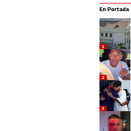
En Portada
1
2
3