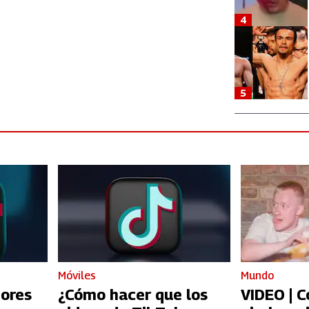
4
5
Móviles
Mundo
jores
¿Cómo hacer que los
VIDEO | 