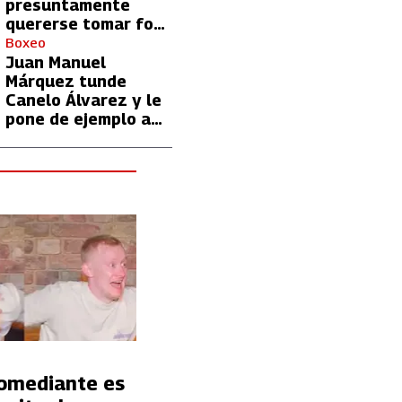
presuntamente
quererse tomar foto
con Lionel Messi
Boxeo
Juan Manuel
Márquez tunde
Canelo Álvarez y le
pone de ejemplo a
David Benavidez
Comediante es