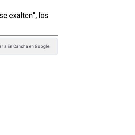
e exalten", los
ar a
En Cancha
en Google
va pestaña