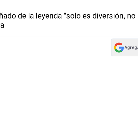
do de la leyenda "solo es diversión, no s
ta
Agreg
abre en nue