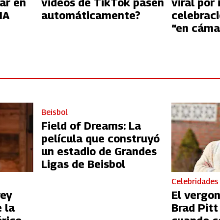
ar en
videos de TikTok pasen
viral por 
IA
automáticamente?
celebraci
“en cáma
Beisbol
Field of Dreams: La
película que construyó
un estadio de Grandes
Ligas de Beisbol
Celebridades
rey
El vergo
 la
Brad Pit