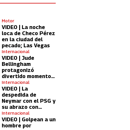
Motor
VIDEO | La noche
loca de Checo Pérez
en la ciudad del
pecado; Las Vegas
Internacional
VIDEO | Jude
Bellingham
protagonizó
divertido momento
con aficionada del
Internacional
Real Madrid
VIDEO | La
despedida de
Neymar con el PSG y
su abrazo con
Kylian Mbappé
Internacional
VIDEO | Golpean a un
hombre por