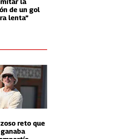
imitar la
ón de un gol
ra lenta”
nzoso reto que
t ganaba