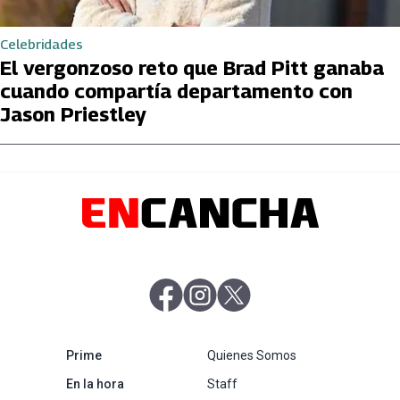
Celebridades
El vergonzoso reto que Brad Pitt ganaba
cuando compartía departamento con
Jason Priestley
abre en nueva pestaña
abre en nueva pestaña
abre en nueva pestaña
abre en nueva pestaña
Prime
Quienes Somos
abre en nueva pestaña
En la hora
Staff