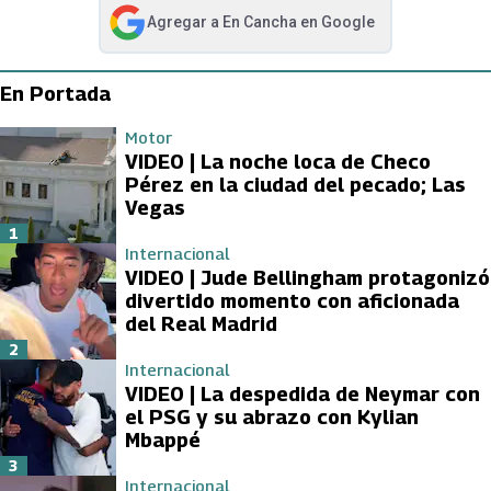
Agregar a
En Cancha
en Google
abre en nueva pestaña
En Portada
Motor
VIDEO | La noche loca de Checo
Pérez en la ciudad del pecado; Las
Vegas
1
Internacional
VIDEO | Jude Bellingham protagonizó
divertido momento con aficionada
del Real Madrid
2
Internacional
VIDEO | La despedida de Neymar con
el PSG y su abrazo con Kylian
Mbappé
3
Internacional