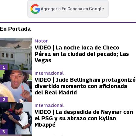
Agregar a
En Cancha
en Google
abre en nueva pestaña
En Portada
Motor
VIDEO | La noche loca de Checo
Pérez en la ciudad del pecado; Las
Vegas
1
Internacional
VIDEO | Jude Bellingham protagonizó
divertido momento con aficionada
del Real Madrid
2
Internacional
VIDEO | La despedida de Neymar con
el PSG y su abrazo con Kylian
Mbappé
3