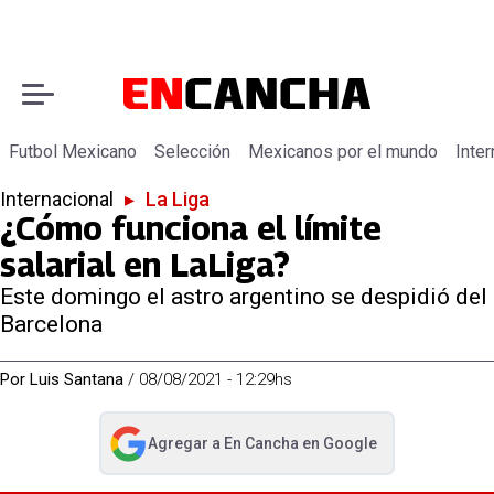
Futbol Mexicano
Selección
Mexicanos por el mundo
Inter
Internacional
▸
La Liga
¿Cómo funciona el límite
salarial en LaLiga?
Este domingo el astro argentino se despidió del
Barcelona
Por
Luis Santana
/
08/08/2021 - 12:29hs
Agregar a
En Cancha
en Google
abre en nueva pestaña